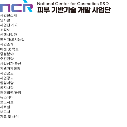
사업단소개
인사말
사업단 개요
조직도
선행사업단
연락처/오시는길
사업소개
비전 및 목표
중점분야
추진전략
사업성과 확산
지원과제현황
사업공고
사업공고
알림마당
공지사항
관련법령/규정
뉴스레터
보도자료
자료실
보고서
자료 및 서식