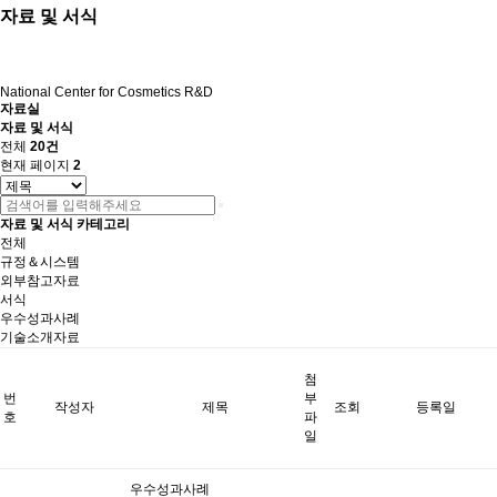
자료 및 서식
National Center for Cosmetics R&D
자료실
자료 및 서식
전체
20건
현재 페이지
2
자료 및 서식 카테고리
전체
규정＆시스템
외부참고자료
서식
우수성과사례
기술소개자료
첨
번
부
작성자
제목
조회
등록일
호
파
일
우수성과사례