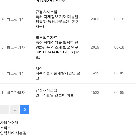
PI INSIGHT 269호)
규정＆시스템
특허 과제정보 기재 매뉴얼
4
최고관리자
2362
06-18
리플렛(특허사무소용, 연구
자용)
외부참고자료
특허 빅데이터를 활용한 천
3
최고관리자
연화장품 신소재 발굴 연구
2019
06-18
(KISTI DATA INSIGHT 제34
호)
서식
2
최고관리자
피부기반기술개발사업단 로
1495
06-05
고
규정＆시스템
1
최고관리자
1533
06-05
연구기관별 간접비 비율
1
2
사업단소개
조직도
연락처/오시는길