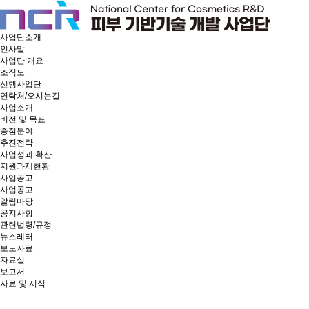
사업단소개
인사말
사업단 개요
조직도
선행사업단
연락처/오시는길
사업소개
비전 및 목표
중점분야
추진전략
사업성과 확산
지원과제현황
사업공고
사업공고
알림마당
공지사항
관련법령/규정
뉴스레터
보도자료
자료실
보고서
자료 및 서식