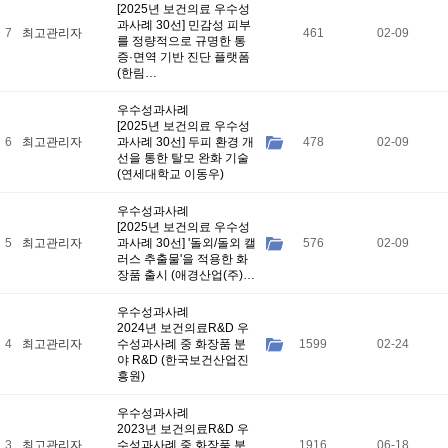
[2025년 보건의료 우수성
과사례 30선] 민감성 피부
7
최고관리자
461
02-09
를 정량적으로 규명한 통
증·면역 기반 진단 플랫폼
(한림…
우수성과사례
[2025년 보건의료 우수성
6
최고관리자
과사례 30선] 두피 환경 개
478
02-09
선을 통한 탈모 완화 기술
(연세대학교 이동우)
우수성과사례
[2025년 보건의료 우수성
5
최고관리자
과사례 30선] '돌외/돌외 캘
576
02-09
러스 추출물'을 적용한 화
장품 출시 (애경산업(주)…
우수성과사례
2024년 보건의료R&D 우
4
최고관리자
수성과사례 중 화장품 분
1599
02-24
야 R&D (한국보건산업진
흥원)
우수성과사례
2023년 보건의료R&D 우
3
최고관리자
수성과사례 중 화장품 분
1916
06-18