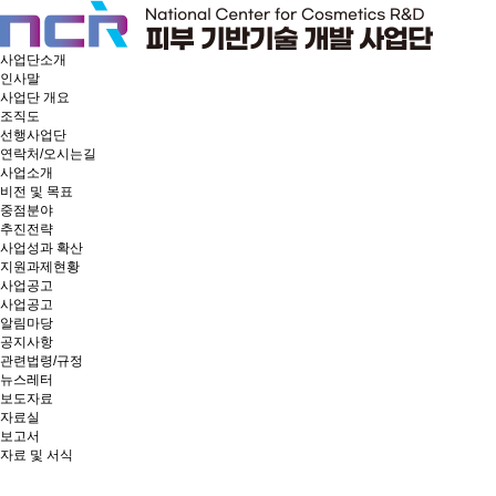
사업단소개
인사말
사업단 개요
조직도
선행사업단
연락처/오시는길
사업소개
비전 및 목표
중점분야
추진전략
사업성과 확산
지원과제현황
사업공고
사업공고
알림마당
공지사항
관련법령/규정
뉴스레터
보도자료
자료실
보고서
자료 및 서식